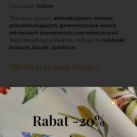
Szerokość
140cm
Tkanina o żywym,
abstrakcyjnym wzorze
przedstawiającym geometryczne wzory
odcieniach pomarańczu,czerwieni,moreli
.
Nieprześwitująca. Idealnie nada się na
sukienki,
koszule, bluzki, spódnice.
289.00
zł
za metr bieżący
Brak w magazynie
Rabat -20%