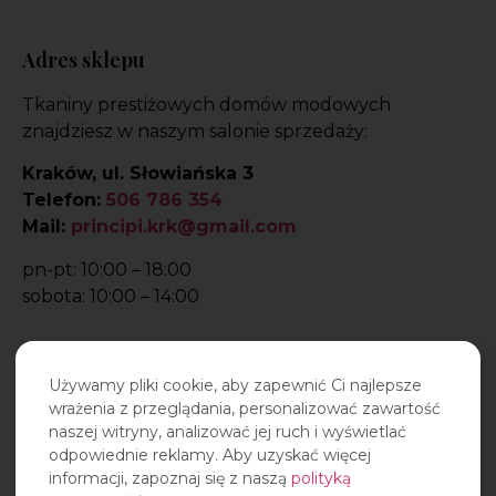
Adres sklepu
Tkaniny prestiżowych domów modowych
znajdziesz w naszym salonie sprzedaży:
Kraków, ul. Słowiańska 3
Telefon:
506 786 354
Mail:
principi.krk@gmail.com
pn-pt: 10:00 – 18:00
sobota: 10:00 – 14:00
Używamy pliki cookie, aby zapewnić Ci najlepsze
wrażenia z przeglądania, personalizować zawartość
naszej witryny, analizować jej ruch i wyświetlać
odpowiednie reklamy. Aby uzyskać więcej
informacji, zapoznaj się z naszą
polityką