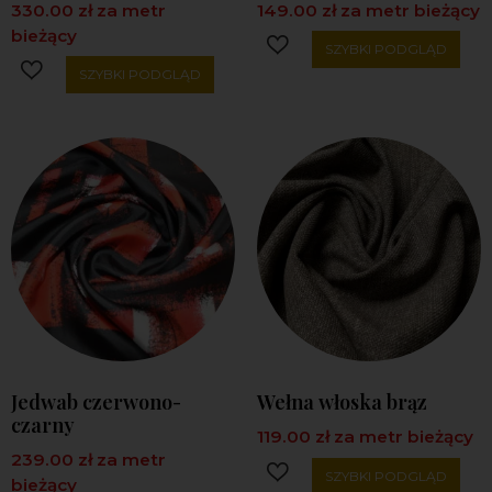
330.00
zł
za metr
149.00
zł
za metr bieżący
bieżący
SZYBKI PODGLĄD
SZYBKI PODGLĄD
Jedwab czerwono-
Wełna włoska brąz
czarny
119.00
zł
za metr bieżący
239.00
zł
za metr
SZYBKI PODGLĄD
bieżący