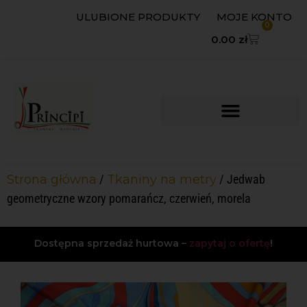
ULUBIONE PRODUKTY
MOJE KONTO
0
0.00
zł
Strona główna
/
Tkaniny na metry
/ Jedwab
geometryczne wzory pomarańcz, czerwień, morela
Dostępna sprzedaż hurtowa –
zapytaj o ofertę
!