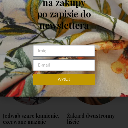
na zakupy
ZAPYTAJ O PRODUKT
po zapisie do
newslettera
PODOBNE PRODUKTY
WYŚLIJ
Jedwab szare kamienie,
Żakard dwustronny
czerwone maziaje
liście