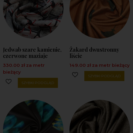
Jedwab szare kamienie,
Żakard dwustronny
czerwone maziaje
liście
330.00
zł
za metr
149.00
zł
za metr bieżący
bieżący
SZYBKI PODGLĄD
SZYBKI PODGLĄD