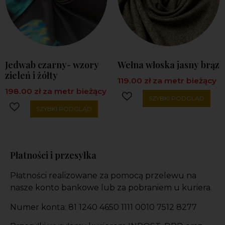
Jedwab czarny- wzory
Wełna włoska jasny brąz
zieleń i żółty
119.00
zł
za metr bieżący
198.00
zł
za metr bieżący
SZYBKI PODGLĄD
SZYBKI PODGLĄD
Płatności i przesyłka
Płatności realizowane za pomocą przelewu na
nasze konto bankowe lub za pobraniem u kuriera.
Numer konta: 81 1240 4650 1111 0010 7512 8277