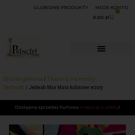
ULUBIONE PRODUKTY
MOJE KONTO
0
0.00
zł
Strona główna
/
Tkaniny na metry-
Jedwab
/ Jedwab Max Mara kolorowe wzory
Dostępna sprzedaż hurtowa –
zapytaj o ofertę
!