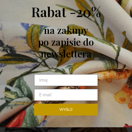
Rabat -20%
Brak w magazynie
na zakupy
po zapisie do
newslettera
ZAPYTAJ O PRODUKT
PODOBNE PRODUKTY
WYŚLIJ