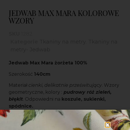
JEDWAB MAX MARA KOLOROWE
WZORY
SKU
1282
Kategorie
Tkaniny na metry
,
Tkaniny na
metry- Jedwab
Jedwab Max Mara żorżeta 100%
Szerokość
140cm
Materiał
cienki, delikatnie prześwitujący
. Wzory
geometryczne, kolory :
pudrowy róż zieleń,
błękit
. Odpowiedni na
koszule, sukienki,
spódnice.
219.00
zł
za metr bieżący