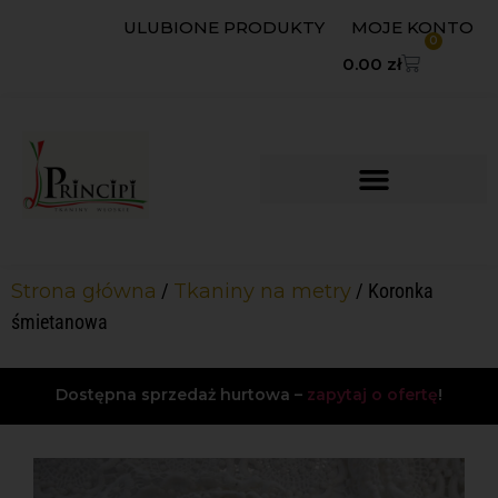
ULUBIONE PRODUKTY
MOJE KONTO
0
0.00
zł
Strona główna
/
Tkaniny na metry
/ Koronka
śmietanowa
Dostępna sprzedaż hurtowa –
zapytaj o ofertę
!