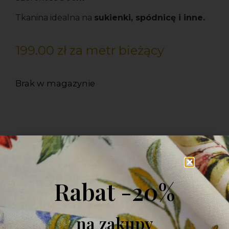
Tkanina idealna na
sukienki, spódnicę i inne.
199.00
zł
za metr bieżący
Brak w magazynie
ZAPYTAJ O PRODUKT
Rabat -20%
na zakupy