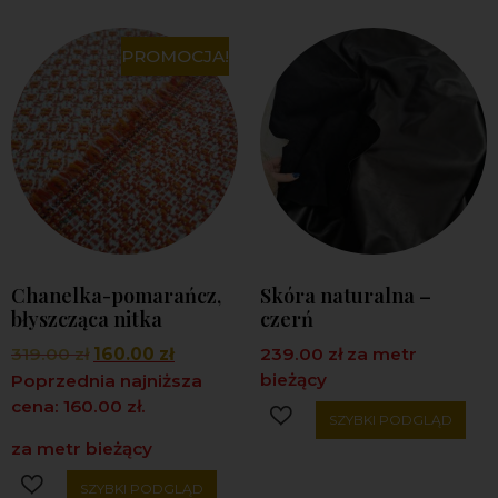
PROMOCJA!
Chanelka-pomarańcz,
Skóra naturalna –
błyszcząca nitka
czerń
319.00
zł
160.00
zł
239.00
zł
za metr
bieżący
Poprzednia najniższa
cena:
160.00
zł
.
SZYBKI PODGLĄD
za metr bieżący
SZYBKI PODGLĄD