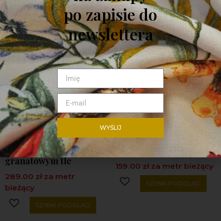
PODOBNE PRODUKTY
po zapisie do
newslettera
WYŚLIJ
Jedwab wzory
Jedwab jasna zieleń-
niebieskie,zielone na
mat
granatowym tle
159.00
zł
za metr bieżący
289.00
zł
za metr
SZYBKI PODGLĄD
bieżący
SZYBKI PODGLĄD