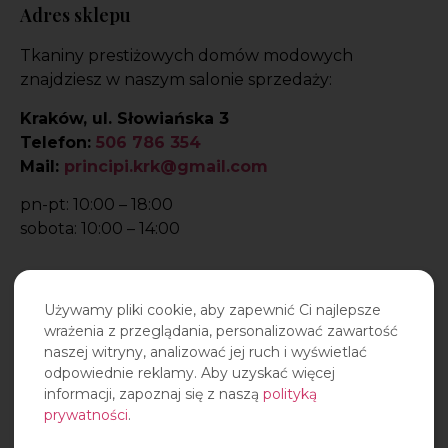
Adres sklepu
Tkaniny prestiżowych domów modowych
znajdziesz w naszym salonie sprzedaży:
Kraków, ul. Słowiańska 3
Telefon:
506 786 354
Mail:
principi.krk@gmail.com
pn-pt: 10:00 – 18:00
sobota: 10:00 – 14:00
Używamy pliki cookie, aby zapewnić Ci najlepsze
wrażenia z przeglądania, personalizować zawartość
naszej witryny, analizować jej ruch i wyświetlać
odpowiednie reklamy. Aby uzyskać więcej
informacji, zapoznaj się z naszą
polityką
prywatności
.