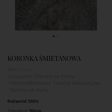
KORONKA ŚMIETANOWA
SKU
26448
Kategorie
Tkanina na metry -
Poliamid/Poliester
,
Tkaniny dekoracyjne
,
Tkaniny na metry
Poliamid 100%
Szerokość
90cm